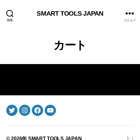
SMART TOOLS JAPAN
検索
メニュー
カート
twitter
instagram
Facebook
youtube
© 2026年
SMART TOOLS JAPAN
上
↑