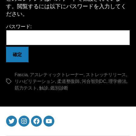
n
日
す。閲覧するには以下にパスワードを入力してく
L
ださい。
a
b
パスワード:
Fascia
,
アスレティックトレーナー
,
ストレッチリリース
,
リハビリテーション
,
柔道整復師
,
河合智則DC
,
理学療法
,
タ
筋力テスト
,
触診
,
鑑別診断
グ
twitter
instagram
Facebook
youtube