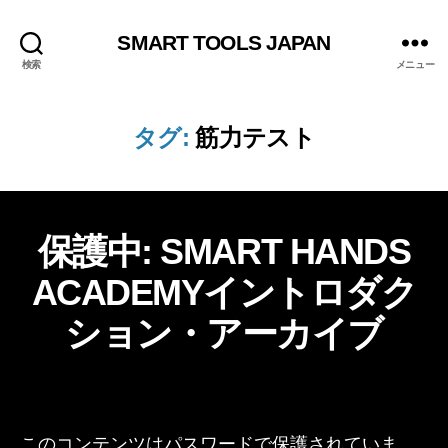
SMART TOOLS JAPAN
検索
メニュー
タグ:
筋力テスト
作
オ
カ
保護中: SMART HANDS
成
ン
テ
ラ
者
ACADEMYイントロダク
ゴ
2
イ
:
リ
ン
0
Lif
ション・アーカイブ
コ
ー
2
e
ン
5
テ
D
年
投
投
ン
e
ツ
5
稿
稿
si
月
者
日
g
5
このコンテンツはパスワードで保護されていま