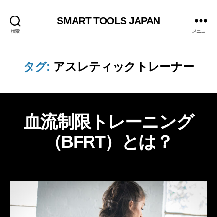
SMART TOOLS JAPAN
検索
メニュー
タグ:
アスレティックトレーナー
作
成
者
2
血
カ
血流制限トレーニング
0
:
流
テ
制
Lif
2
（BFRT）とは？
ゴ
限
e
6
リ
年
D
ー
投
投
e
4
稿
稿
月
si
者
日
g
1
n
6
日
L