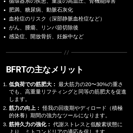
循環器系の疾患、重度の高血圧、腎機能障害
肥満、糖尿病、動脈石灰化
血栓症のリスク（深部静脈血栓症など）
がん、腫瘍、リンパ節切除後
感染症、開放骨折、妊娠中など
BFRTの主なメリット
低負荷での筋肥大：
最大筋力の20〜30%の重さ
でも、高重量リフティングと同等の筋肥大を促進
します。
筋力の向上：
怪我の回復期やディロード（積極
的休養）期間の強力なツールになります。
筋持久力の強化：
代謝ストレスと低酸素状態に
より、ミトコンドリアの適応を促します。